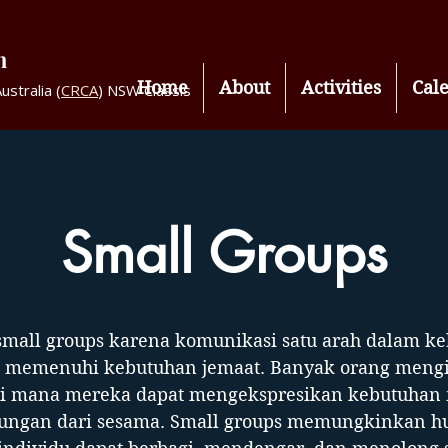
h
Home
About
Activities
Cal
stralia (
CRCA
) NSW Classis
Small Groups
all groups karena komunikasi satu arah dalam ke
kup memenuhi kebutuhan jemaat. Banyak orang men
, di mana mereka dapat mengekspresikan kebutuhan
ngan dari sesama. Small groups memungkinkan h