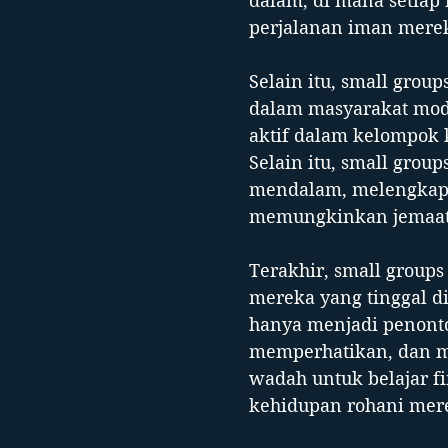
dalam, di mana setiap
perjalanan iman merek
Selain itu, small gro
dalam masyarakat moder
aktif dalam kelompok 
Selain itu, small grou
mendalam, melengkapi 
memungkinkan jemaat 
Terakhir, small groups
mereka yang tinggal d
hanya menjadi penonto
memperhatikan, dan m
wadah untuk belajar f
kehidupan rohani mer