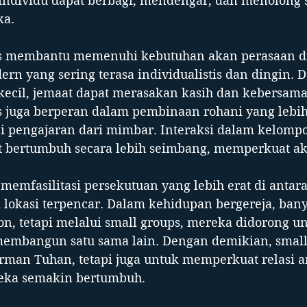
 individu dapat berbagi, mendengar, dan menolong 
a.​
ups membantu memenuhi kebutuhan akan perasaan di
n yang sering terasa individualistis dan dingin. 
kecil, jemaat dapat merasakan kasih dan kebersama
ps juga berperan dalam pembinaan rohani yang lebi
pengajaran dari mimbar. Interaksi dalam kelompo
bertumbuh secara lebih seimbang, memperkuat ak
 memfasilitasi persekutuan yang lebih erat di antar
i lokasi terpencar. Dalam kehidupan bergereja, ba
n, tetapi melalui small groups, mereka didorong u
embangun satu sama lain. Dengan demikian, small
irman Tuhan, tetapi juga untuk memperkuat relasi a
eka semakin bertumbuh.​